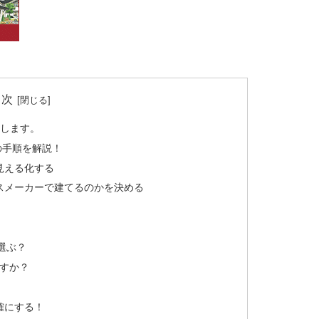
目次
しします。
の手順を解説！
見える化する
スメーカーで建てるのかを決める
選ぶ？
すか？
確にする！