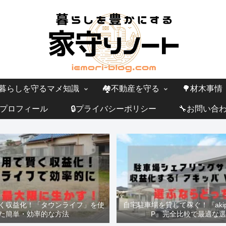
暮らしを守るマメ知識
🏘️不動産を守る
🌳材木事情
プロフィール
🔒プライバシーポリシー
🔧お問い合
く収益化！「タウンライフ」を使
自宅駐車場を貸して稼ぐ！『akipp
た簡単・効率的な方法
P』完全比較で最適な