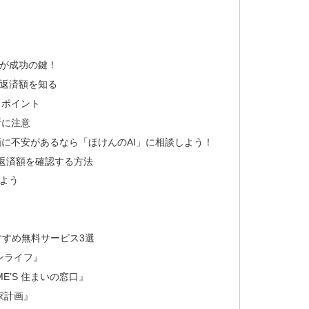
が成功の鍵！
返済額を知る
るポイント
断に注意
に不安があるなら「ほけんのAI」に相談しよう！
返済額を確認する方法
よう
すめ無料サービス3選
ンライフ』
ME’S 住まいの窓口』
家計画』