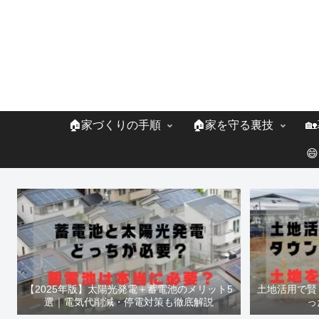
🏠家づくりの手順
🏠家を守る裏技


【2025年版】太陽光発電＋蓄電池のメリット5
土地活用で賢
選｜電気代削減・停電対策も徹底解説
っ