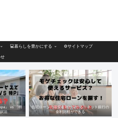
💻暮らしを豊かにする
⚙️サイトマップ
わせ
a』 vs 『特
住宅ローンの最安金利が分かる！ネット銀行の
選択法
金利比較ができる