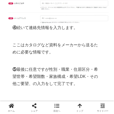
④
続いて連絡先情報を入力します。
ここはカタログなど資料をメーカーから送るた
めに必要な情報です。
⑤
最後に任意ですが性別・職業・住居区分・希
望世帯・希望階数・家族構成・希望LDK・その
他ご要望、の入力をして完了です。
すべての入力が終わり数日経てば建築会社の資料が送られ
ホーム
シェア
目次へ
トップ
サイドバー