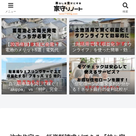
材木価格と流通状況！
メニュー
検索
【2025年版】太陽光発電＋蓄
土地活用で賢く収益化！「タウ
電池のメリット5選｜電気代削
ンライフ」を使った簡単・効率
減・停電対策も徹底解説
的な方法
自宅駐車場を貸して稼ぐ！
住宅ローンの最安金利が分か
『akippa』 vs 『特P』完全比
る！ネット銀行の金利比較がで
較で最適な選択法
きる