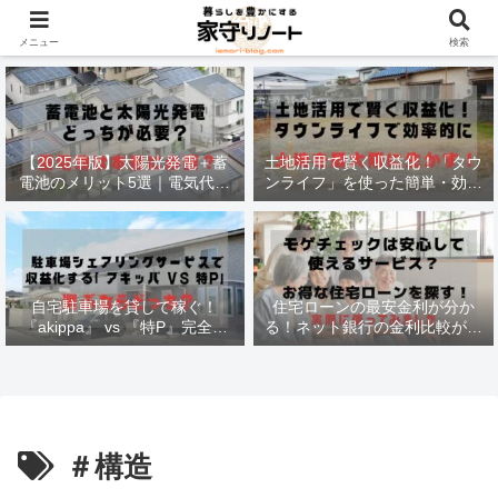
材木価格と流通状況！
メニュー
検索
【2025年版】太陽光発電＋蓄
土地活用で賢く収益化！「タウ
電池のメリット5選｜電気代削
ンライフ」を使った簡単・効率
減・停電対策も徹底解説
的な方法
自宅駐車場を貸して稼ぐ！
住宅ローンの最安金利が分か
『akippa』 vs 『特P』完全比
る！ネット銀行の金利比較がで
較で最適な選択法
きる
＃構造