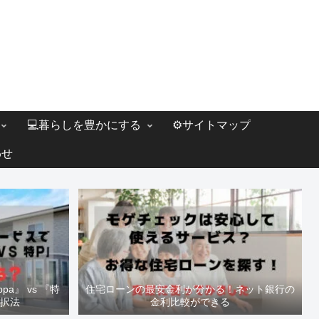
💻暮らしを豊かにする
⚙️サイトマップ
わせ
a』 vs 『特
住宅ローンの最安金利が分かる！ネット銀行の
選択法
金利比較ができる