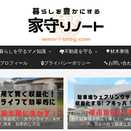
暮らしを守るマメ知識
🏘️不動産を守る
🌳材木事情
プロフィール
🔒プライバシーポリシー
🔧お問い合
く収益化！「タウンライフ」を使
自宅駐車場を貸して稼ぐ！『akipp
た簡単・効率的な方法
P』完全比較で最適な