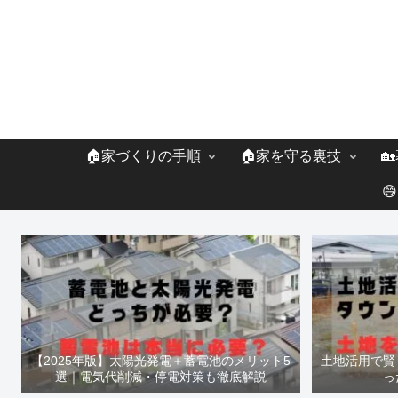
🏠家づくりの手順
🏠家を守る裏技


【2025年版】太陽光発電＋蓄電池のメリット5
土地活用で賢
選｜電気代削減・停電対策も徹底解説
っ