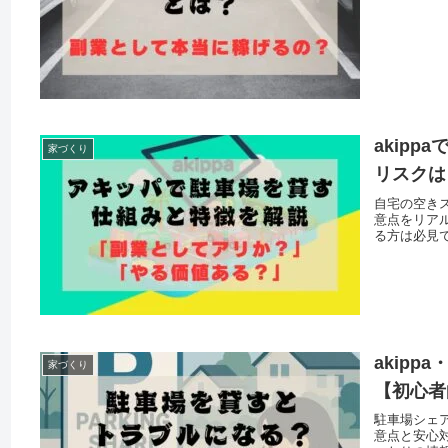
akip
家づくり
リスクは
自宅の空きス
意点をリア
る方は必見
akip
家づくり
【初心者
駐車場シェア
意点と安心