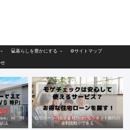
💻暮らしを豊かにする
⚙️サイトマップ
わせ
a』 vs 『特
住宅ローンの最安金利が分かる！ネット銀行の
選択法
金利比較ができる