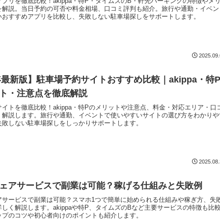
プリを徹底比較！akippa・特P・タイムズのB・軒先パーキングの特徴やメ
を解説。当日予約の可否や料金相場、口コミ評判も紹介。旅行や通勤・イベン
いおすすめアプリを比較し、失敗しない駐車場探しをサポートします。
2025.09
6年最新版】駐車場予約サイトおすすめ比較｜akippa・特
ト・注意点を徹底解説
イトを徹底比較！akippa・特Pのメリットや注意点、料金・対応エリア・口
く解説します。旅行や通勤、イベントで使いやすいサイトの選び方をわかりや
失敗しない駐車場探しをしっかりサポートします。
2025.08
ェアサービスで副業は可能？稼げる仕組みと失敗例
アサービスで副業は可能？スマホ1つで簡単に始められる仕組みや稼ぎ方、失
しく解説します。akippaや特P、タイムズのBなど主要サービスの特徴も比
ップのコツや初心者向けのポイントも紹介します。