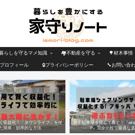
暮らしを守るマメ知識
🏘️不動産を守る
🌳材木事情
プロフィール
🔒プライバシーポリシー
🔧お問い合
く収益化！「タウンライフ」を使
自宅駐車場を貸して稼ぐ！『akipp
た簡単・効率的な方法
P』完全比較で最適な