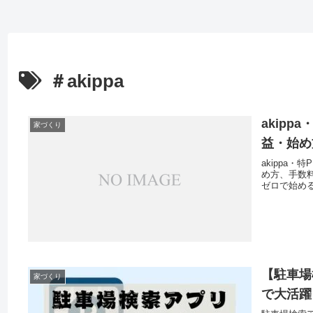
＃akippa
akip
家づくり
益・始め
akippa
め方、手数
ゼロで始め
【駐車場
家づくり
で大活躍