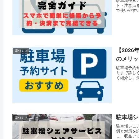
駐車場検索ア
ト・注意点
で使いやす
【202
家づくり
のメリッ
駐車場予約サ
ミまで詳し
く紹介し、
駐車場シ
家づくり
駐車場シェ
例と対策を詳
し、収益ア