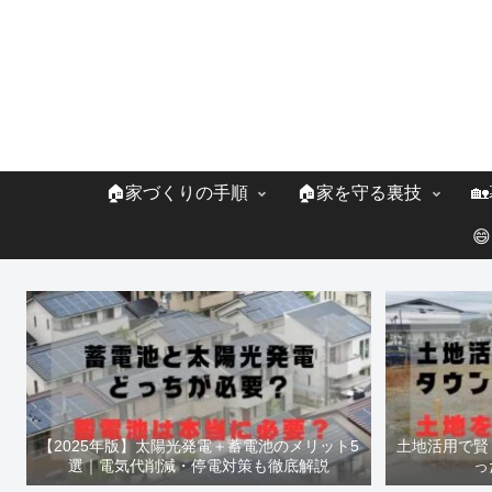
🏠家づくりの手順
🏠家を守る裏技


【2025年版】太陽光発電＋蓄電池のメリット5
土地活用で賢
選｜電気代削減・停電対策も徹底解説
っ