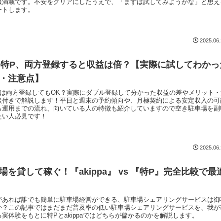
報満載です。不安をクリアにしたうえで、「まずは試してみようかな」と思え
ートします。
2025.06
paと特P、両方登録すると収益は倍？【実際に試してわかっ
・注意点】
と特Pは両方登録してもOK？実際にダブル登録して分かった収益の差やメリット
談付きで解説します！平日と週末の予約傾向や、月極契約による安定収入の可
ら運用までの流れ、向いている人の特徴も紹介していますので空き駐車場を副
たい人必見です！
2025.06
場を貸して稼ぐ！『akippa』 vs 『特P』完全比較で最
があれば誰でも簡単に駐車場経営ができる、駐車場シェアリングサービスは御
か？この記事ではまだまだ普及率の低い駐車場シェアリングサービスを、我が
実体験をもとに特Pとakippaではどちらが儲かるのかを解説します。