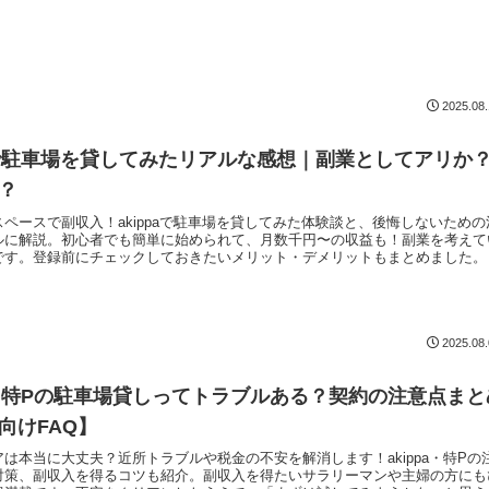
2025.08
paで駐車場を貸してみたリアルな感想｜副業としてアリか
？
ペースで副収入！akippaで駐車場を貸してみた体験談と、後悔しないための
ルに解説。初心者でも簡単に始められて、月数千円〜の収益も！副業を考えて
です。登録前にチェックしておきたいメリット・デメリットもまとめました。
2025.08
pa・特Pの駐車場貸しってトラブルある？契約の注意点まと
向けFAQ】
は本当に大丈夫？近所トラブルや税金の不安を解消します！akippa・特Pの
対策、副収入を得るコツも紹介。副収入を得たいサラリーマンや主婦の方にも