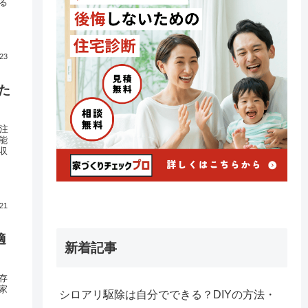
る
.23
た
・注
能
収
.21
適
新着記事
存
家
シロアリ駆除は自分でできる？DIYの方法・