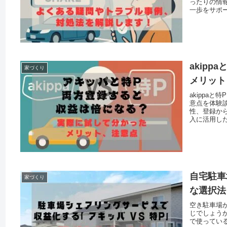
ったりの情
一歩をサポ
akip
家づくり
メリット
akippa
意点を体験
性、登録か
入に活用し
自宅駐車
家づくり
な選択法
空き駐車場
じでしょう
で使っている