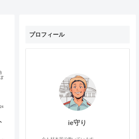
プロフィール
始
ぼ
.24
ト
ie守り
今も材木屋で働いています。