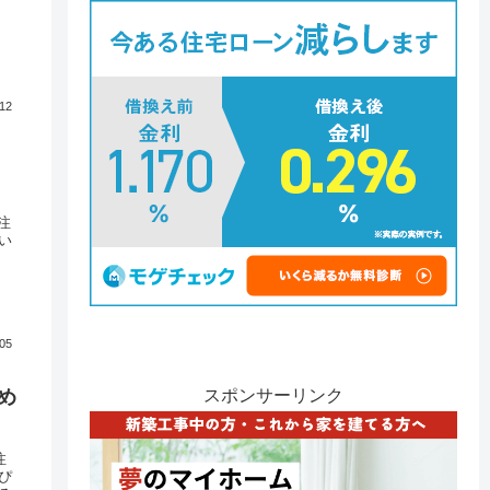
.12
？
注
い
.05
スポンサーリンク
め
注
ぴ