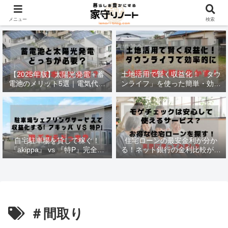
材木価格と流通状況！
メニュー
検索
【2025年版】太陽光発電＋蓄
土地活用で賢く収益化！「タウ
電池のメリット5選｜電気代削
ンライフ」を使った簡単・効率
減・停電対策も徹底解説
的な方法
自宅駐車場を貸して稼ぐ！
住宅ローンの最安金利が分か
『akippa』 vs 『特P』完全比
る！ネット銀行の金利比較がで
較で最適な選択法
きる
＃間取り