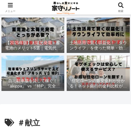
材木価格と流通状況！
メニュー
検索
【2025年版】太陽光発電＋蓄
土地活用で賢く収益化！「タウ
電池のメリット5選｜電気代削
ンライフ」を使った簡単・効率
減・停電対策も徹底解説
的な方法
自宅駐車場を貸して稼ぐ！
住宅ローンの最安金利が分か
『akippa』 vs 『特P』完全比
る！ネット銀行の金利比較がで
較で最適な選択法
きる
＃献立