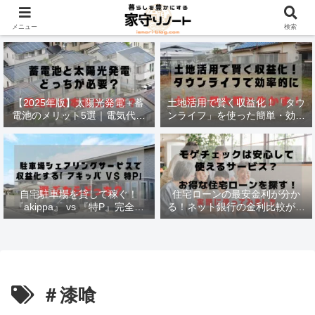
材木価格と流通状況！
メニュー
検索
【2025年版】太陽光発電＋蓄
土地活用で賢く収益化！「タウ
電池のメリット5選｜電気代削
ンライフ」を使った簡単・効率
減・停電対策も徹底解説
的な方法
自宅駐車場を貸して稼ぐ！
住宅ローンの最安金利が分か
『akippa』 vs 『特P』完全比
る！ネット銀行の金利比較がで
較で最適な選択法
きる
＃漆喰