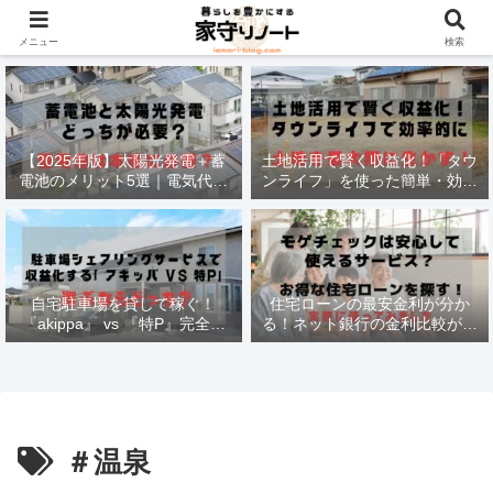
材木価格と流通状況！
メニュー
検索
【2025年版】太陽光発電＋蓄
土地活用で賢く収益化！「タウ
電池のメリット5選｜電気代削
ンライフ」を使った簡単・効率
減・停電対策も徹底解説
的な方法
自宅駐車場を貸して稼ぐ！
住宅ローンの最安金利が分か
『akippa』 vs 『特P』完全比
る！ネット銀行の金利比較がで
較で最適な選択法
きる
＃温泉