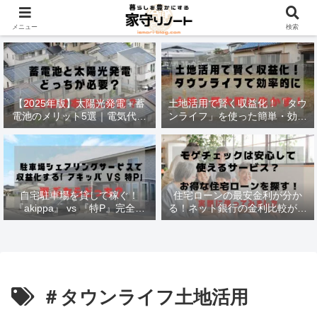
材木価格と流通状況！
メニュー
検索
【2025年版】太陽光発電＋蓄
土地活用で賢く収益化！「タウ
電池のメリット5選｜電気代削
ンライフ」を使った簡単・効率
減・停電対策も徹底解説
的な方法
自宅駐車場を貸して稼ぐ！
住宅ローンの最安金利が分か
『akippa』 vs 『特P』完全比
る！ネット銀行の金利比較がで
較で最適な選択法
きる
＃タウンライフ土地活用