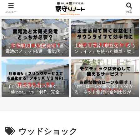
材木価格と流通状況！
メニュー
検索
【2025年版】太陽光発電＋蓄
土地活用で賢く収益化！「タウ
電池のメリット5選｜電気代削
ンライフ」を使った簡単・効率
減・停電対策も徹底解説
的な方法
自宅駐車場を貸して稼ぐ！
住宅ローンの最安金利が分か
『akippa』 vs 『特P』完全比
る！ネット銀行の金利比較がで
較で最適な選択法
きる
ウッドショック