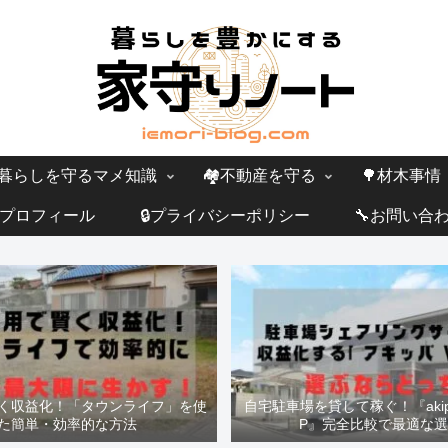
暮らしを守るマメ知識
🏘️不動産を守る
🌳材木事情
プロフィール
🔒プライバシーポリシー
🔧お問い合
く収益化！「タウンライフ」を使
自宅駐車場を貸して稼ぐ！『akipp
た簡単・効率的な方法
P』完全比較で最適な