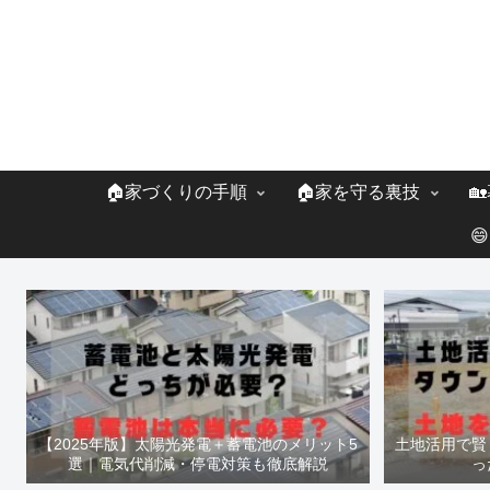
🏠家づくりの手順
🏠家を守る裏技


【2025年版】太陽光発電＋蓄電池のメリット5
土地活用で賢
選｜電気代削減・停電対策も徹底解説
っ