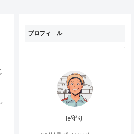
プロフィール
ナ
プ
.28
ie守り
今も材木屋で働いています。