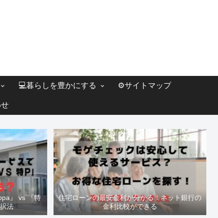
💻暮らしを豊かにする
⚙️サイトマップ
わせ
a』 vs 『特
住宅ローンの最安金利が分かる！ネット銀行の
選択法
金利比較ができる