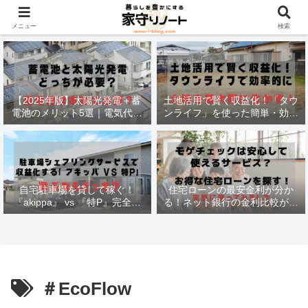
材木価格と流通状況！
メニュー
検索
【2025年版】太陽光発電＋蓄
土地活用で賢く収益化！「タウ
電池のメリット5選｜電気代削
ンライフ」を使った簡単・効率
減・停電対策も徹底解説
的な方法
自宅駐車場を貸して稼ぐ！
住宅ローンの最安金利が分か
『akippa』 vs 『特P』完全比
る！ネット銀行の金利比較がで
較で最適な選択法
きる
＃EcoFlow