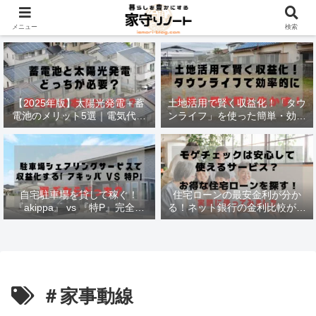
材木価格と流通状況！
メニュー
検索
【2025年版】太陽光発電＋蓄
土地活用で賢く収益化！「タウ
電池のメリット5選｜電気代削
ンライフ」を使った簡単・効率
減・停電対策も徹底解説
的な方法
自宅駐車場を貸して稼ぐ！
住宅ローンの最安金利が分か
『akippa』 vs 『特P』完全比
る！ネット銀行の金利比較がで
較で最適な選択法
きる
＃家事動線