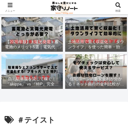
材木価格と流通状況！
メニュー
検索
【2025年版】太陽光発電＋蓄
土地活用で賢く収益化！「タウ
電池のメリット5選｜電気代削
ンライフ」を使った簡単・効率
減・停電対策も徹底解説
的な方法
自宅駐車場を貸して稼ぐ！
住宅ローンの最安金利が分か
『akippa』 vs 『特P』完全比
る！ネット銀行の金利比較がで
較で最適な選択法
きる
＃テイスト